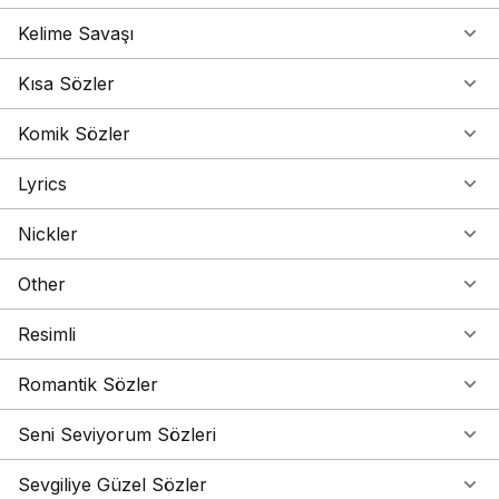
80 Günde Devr-i Alem
Kelime Savaşı
9 Köy
90'lı Yılların Kadın Pop Şarkıcıları
90bpm
Kısa Sözler
A 2nd Chance
A Band Of Orcs
Komik Sözler
A Banner Year 1864
A Bre Sülüman Aga
Lyrics
A Breach Of Silence
A Day to Remember
Nickler
A filha do peixeiro
A Fire On A Hill
Other
A Fortune In Lies
Å gå seg vill [Lost In The Woods
Resimli
A Girl Like Me
A Guzum
A Holly Jolly Christmas
Romantik Sözler
A Lagrima Caiu
A Little Less Lonely
Seni Seviyorum Sözleri
A Lu Mircatu
A P O
Sevgiliye Güzel Sözler
A Pink