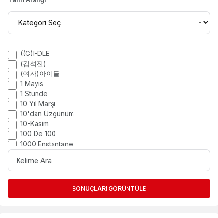
Tarih Aralığı
Etiket
((G)I-DLE
(김석진)
filtreleri
(여자)아이들
1 Mayıs
1 Stunde
10 Yıl Marşı
10'dan Üzgünüm
10-Kasim
100 De 100
1000 Enstantane
KELIME
1000 Nights
ARA
1001 Gece
12 Ay
12os Pithikos
SONUÇLARI GÖRÜNTÜLE
13. Bölüm
14
14 Şubat