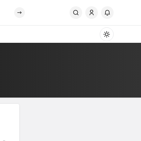
Mod
değiştir
Gündüz Modu
Gündüz modunu seçin.
Gece Modu
Gece modunu seçin.
Sistem Modu