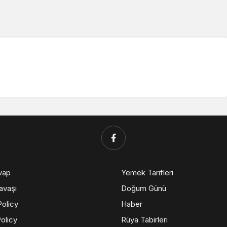
vap
Yemek Tarifleri
avaşı
Doğum Günü
Policy
Haber
olicy
Rüya Tabirleri