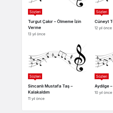
Sözleri
Sözleri
Turgut Çakır – Ölmeme İzin
Cüneyt T
Verme
12 yıl önce
13 yıl önce
Sözleri
Sözleri
Sincanlı Mustafa Taş –
Aydilge 
Kalakaldım
10 yıl önce
11 yıl önce