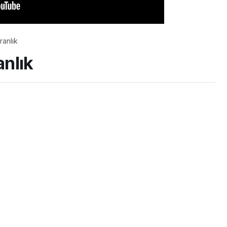
ranlık
nlık