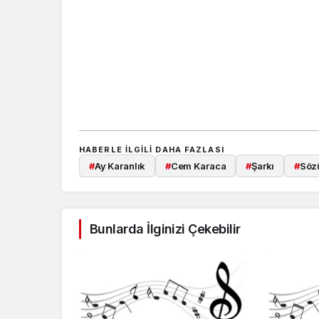
HABERLE ILGILI DAHA FAZLASI
#
Ay Karanlık
#
Cem Karaca
#
Şarkı
#
Söz
Bunlarda İlginizi Çekebilir