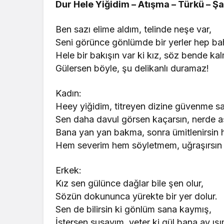
Dur Hele Yiğidim – Atışma – Türkü – Şa
Ben sazı elime aldım, telinde neşe var,
Seni görünce gönlümde bir yerler hep ba
Hele bir bakışın var ki kız, söz bende ka
Gülersen böyle, şu delikanlı duramaz!
Kadın:
Heey yiğidim, titreyen dizine güvenme sa
Sen daha davul görsen kaçarsın, nerde a
Bana yan yan bakma, sonra ümitlenirsin 
Hem severim hem söyletmem, uğraşırsın
Erkek:
Kız sen gülünce dağlar bile şen olur,
Sözün dokununca yürekte bir yer dolur.
Sen de bilirsin ki gönlüm sana kaymış,
İstersen susayım, yeter ki gül bana ay ışı