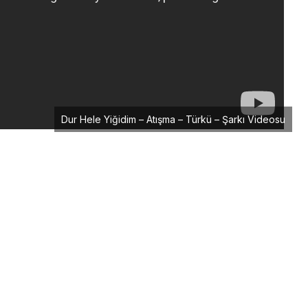
Dur Hele Yiğidim – Atışma – Türkü – Şarkı Videosu