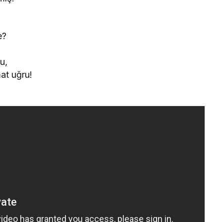
e?
u,
at uğru!