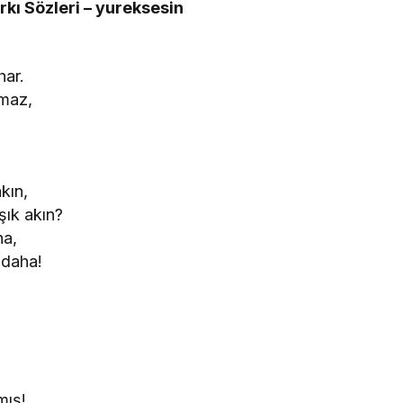
rkı Sözleri – yureksesin
har.
lmaz,
kın,
şık akın?
ha,
 daha!
mış!