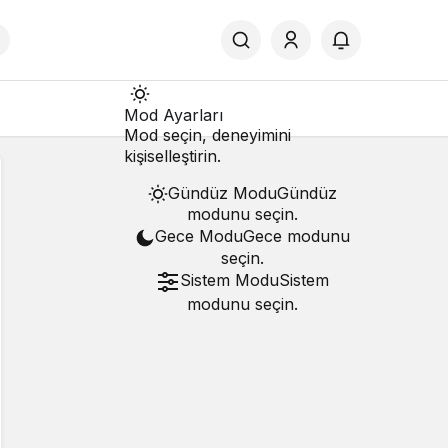
Mod
Mod Ayarları
değiştir
Mod seçin, deneyimini
kişiselleştirin.
Gündüz Modu
Gündüz
modunu seçin.
Gece Modu
Gece modunu
seçin.
Sistem Modu
Sistem
modunu seçin.