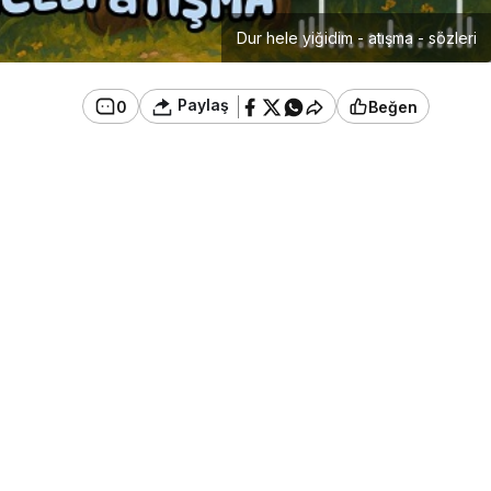
Dur hele yiğidim - atışma - sözleri
Paylaş
0
Beğen