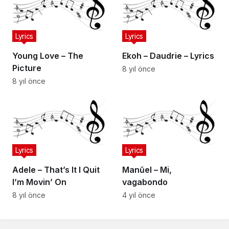
Lyrics
Lyrics
Young Love – The
Ekoh – Daudrie – Lyrics
Picture
8 yıl önce
8 yıl önce
Lyrics
Lyrics
Adele – That’s It I Quit
Manŭel – Mi,
I’m Movin’ On
vagabondo
8 yıl önce
4 yıl önce