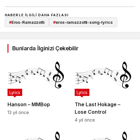
HABERLE ILGILI DAHA FAZLASI
#
Eros-Ramazzotti
#
eros-ramazzotti-song-lyrics
Bunlarda İlginizi Çekebilir
Lyrics
Lyrics
Hanson – MMBop
The Last Hokage –
Lose Control
13 yıl önce
4 yıl önce