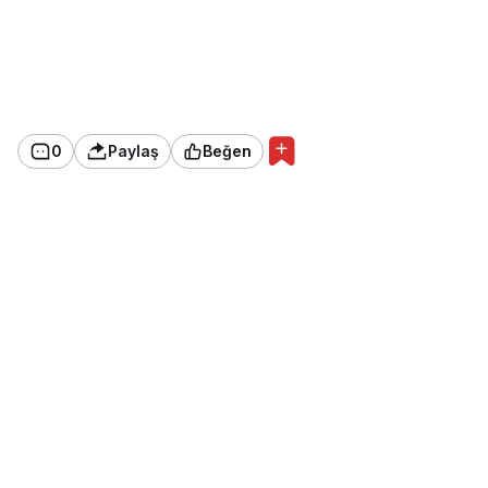
0
Paylaş
Beğen