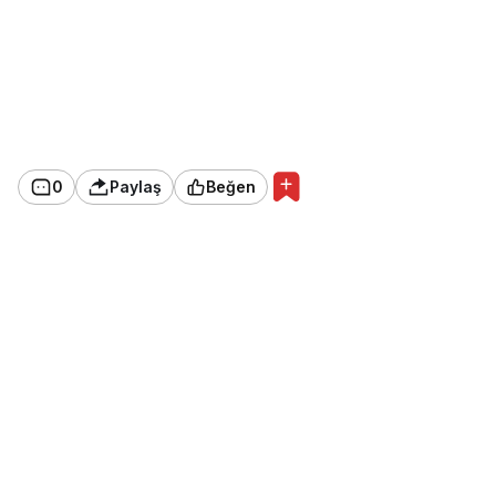
0
Paylaş
Beğen