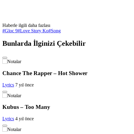
Haberle ilgili daha fazlası
#
Gloc 9
#
Love Story Ko
#
Song
Bunlarda İlginizi Çekebilir
Chance The Rapper – Hot Shower
Lyrics
7 yıl önce
Kubus – Too Many
Lyrics
4 yıl önce