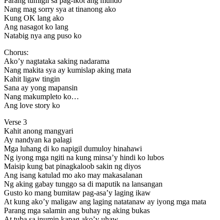
Parang tumigil sa pag-ikot ang mundo
Nang mag sorry sya at tinanong ako
Kung OK lang ako
Ang nasagot ko lang
Natabig nya ang puso ko
Chorus:
Ako’y nagtataka saking nadarama
Nang makita sya ay kumislap aking mata
Kahit ligaw tingin
Sana ay yong mapansin
Nang makumpleto ko…
Ang love story ko
Verse 3
Kahit anong mangyari
Ay nandyan ka palagi
Mga luhang di ko napigil dumuloy hinahawi
Ng iyong mga ngiti na kung minsa’y hindi ko lubos
Maisip kung bat pinagkaloob sakin ng diyos
Ang isang katulad mo ako may makasalanan
Ng aking gabay tunggo sa di maputik na lansangan
Gusto ko mang bumitaw pag-asa’y laging ikaw
At kung ako’y maligaw ang laging natatanaw ay iyong mga mata
Parang mga salamin ang buhay ng aking bukas
At tuba sa inumin kapag ako’y uhaw