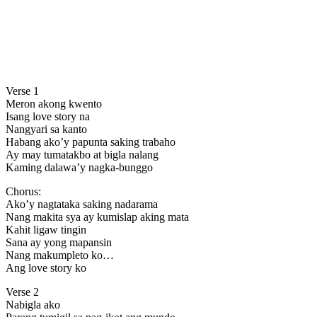
Verse 1
Meron akong kwento
Isang love story na
Nangyari sa kanto
Habang ako’y papunta saking trabaho
Ay may tumatakbo at bigla nalang
Kaming dalawa’y nagka-bunggo
Chorus:
Ako’y nagtataka saking nadarama
Nang makita sya ay kumislap aking mata
Kahit ligaw tingin
Sana ay yong mapansin
Nang makumpleto ko…
Ang love story ko
Verse 2
Nabigla ako