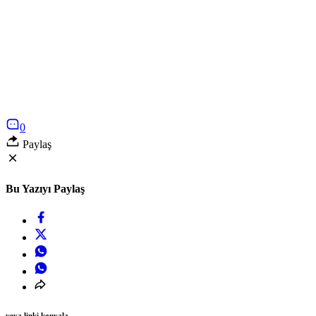
0
Paylaş
Bu Yazıyı Paylaş
veya linki kopyala