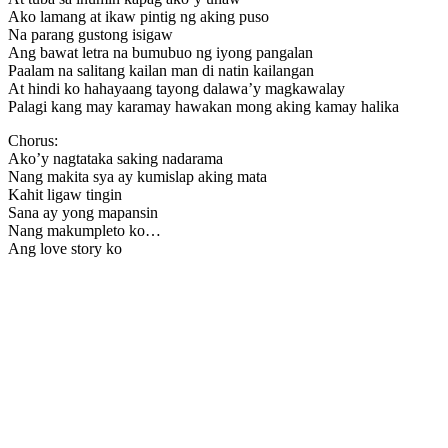
Ako lamang at ikaw pintig ng aking puso
Na parang gustong isigaw
Ang bawat letra na bumubuo ng iyong pangalan
Paalam na salitang kailan man di natin kailangan
At hindi ko hahayaang tayong dalawa’y magkawalay
Palagi kang may karamay hawakan mong aking kamay halika
Chorus:
Ako’y nagtataka saking nadarama
Nang makita sya ay kumislap aking mata
Kahit ligaw tingin
Sana ay yong mapansin
Nang makumpleto ko…
Ang love story ko