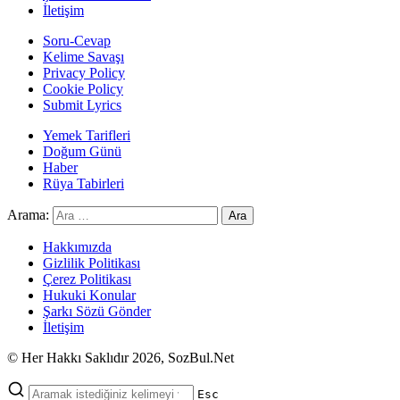
İletişim
Soru-Cevap
Kelime Savaşı
Privacy Policy
Cookie Policy
Submit Lyrics
Yemek Tarifleri
Doğum Günü
Haber
Rüya Tabirleri
Arama:
Hakkımızda
Gizlilik Politikası
Çerez Politikası
Hukuki Konular
Şarkı Sözü Gönder
İletişim
© Her Hakkı Saklıdır 2026, SozBul.Net
Esc