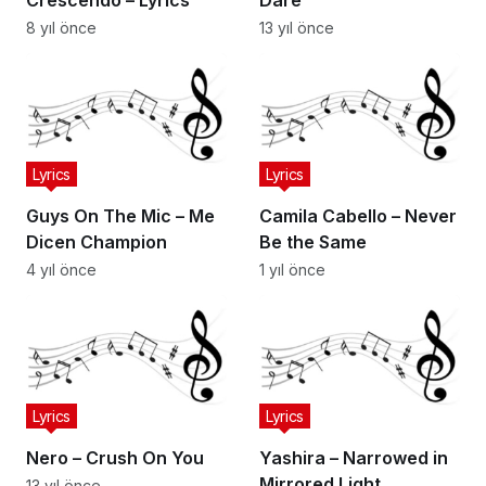
8 yıl önce
13 yıl önce
Lyrics
Lyrics
Guys On The Mic – Me
Camila Cabello – Never
Dicen Champion
Be the Same
4 yıl önce
1 yıl önce
Lyrics
Lyrics
Nero – Crush On You
Yashira – Narrowed in
Mirrored Light
13 yıl önce