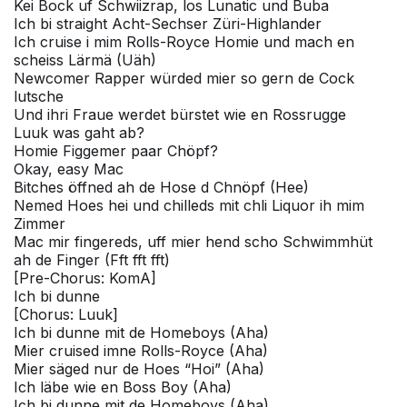
Kei Bock uf Schwiizrap, los Lunatic und Buba
Ich bi straight Acht-Sechser Züri-Highlander
Ich cruise i mim Rolls-Royce Homie und mach en
scheiss Lärmä (Uäh)
Newcomer Rapper würded mier so gern de Cock
lutsche
Und ihri Fraue werdet bürstet wie en Rossrugge
Luuk was gaht ab?
Homie Figgemer paar Chöpf?
Okay, easy Mac
Bitches öffned ah de Hose d Chnöpf (Hee)
Nemed Hoes hei und chilleds mit chli Liquor ih mim
Zimmer
Mac mir fingereds, uff mier hend scho Schwimmhüt
ah de Finger (Fft fft fft)
[Pre-Chorus: KomA]
Ich bi dunne
[Chorus: Luuk]
Ich bi dunne mit de Homeboys (Aha)
Mier cruised imne Rolls-Royce (Aha)
Mier säged nur de Hoes “Hoi” (Aha)
Ich läbe wie en Boss Boy (Aha)
Ich bi dunne mit de Homeboys (Aha)