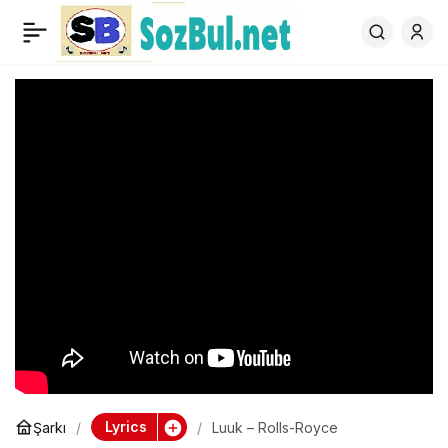
Luuk – Rolls-Royce
0
Lyrics
Şarkı
Luuk – Rolls-Royce