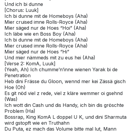
Und ich bi dunne
[Chorus: Luuk]
Ich bi dunne mit de Homeboys (Aha)
Mier cruised imne Rolls-Royce (Aha)
Mier säged nur de Hoes “Hoi” (Aha)
Ich läbe wie en Boss Boy (Aha)
Ich bi dunne mit de Homeboys (Aha)
Mier cruised imne Rolls-Royce (Aha)
Mier säged nur de Hoes “Hi”
Und mier nämmeds mit zu eus hei (Aha)
[Verse 2: KomA, Luuk]
(Yeah, Ah) Ich chumme’n’inne wienen Yarak bi de
Penetration
Heb dini Frässe du Gloon, wennd mer kei Zässä gisch
Hoe (Oh)
Es git nöd viel z rede, viel z kläre wemmer oi gsehnd
(Was)
Ich wott din Cash und dis Handy, ich bin dis gröschte
Problem (Ha)
Bossrap, King KomA L doppel U K, und dini Sharmuta
wird gstopft wie en Truthahn
Du Puta, ez mach das Volume bitte mal lut, Mann