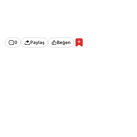
0
Paylaş
Beğen