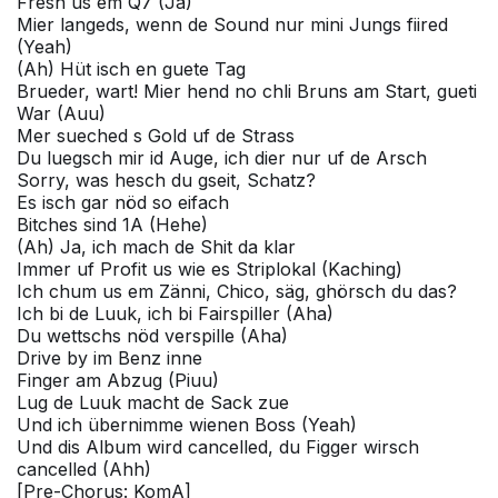
Fresh us em Q7 (Ja)
Mier langeds, wenn de Sound nur mini Jungs fiired
(Yeah)
(Ah) Hüt isch en guete Tag
Bruеder, wart! Mier hend no chli Bruns am Start, guеti
War (Auu)
Mer sueched s Gold uf de Strass
Du luegsch mir id Auge, ich dier nur uf de Arsch
Sorry, was hesch du gseit, Schatz?
Es isch gar nöd so eifach
Bitches sind 1A (Hehe)
(Ah) Ja, ich mach de Shit da klar
Immer uf Profit us wie es Striplokal (Kaching)
Ich chum us em Zänni, Chico, säg, ghörsch du das?
Ich bi de Luuk, ich bi Fairspiller (Aha)
Du wettschs nöd verspille (Aha)
Drive by im Benz inne
Finger am Abzug (Piuu)
Lug de Luuk macht de Sack zue
Und ich übernimme wienen Boss (Yeah)
Und dis Album wird cancelled, du Figger wirsch
cancelled (Ahh)
[Pre-Chorus: KomA]