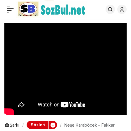
Neşe Karaböcek –
0
Fakkar
Sözleri
Şarkı
Neşe Karaböcek – Fakkar