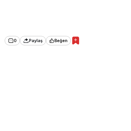
0
Paylaş
Beğen