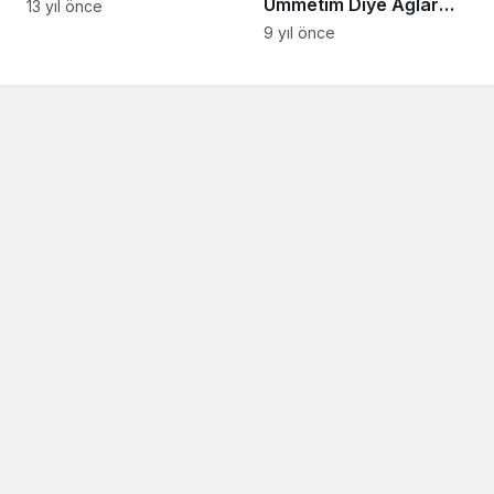
Ümmetim Diye Ağlar
13 yıl önce
Muhammed
9 yıl önce