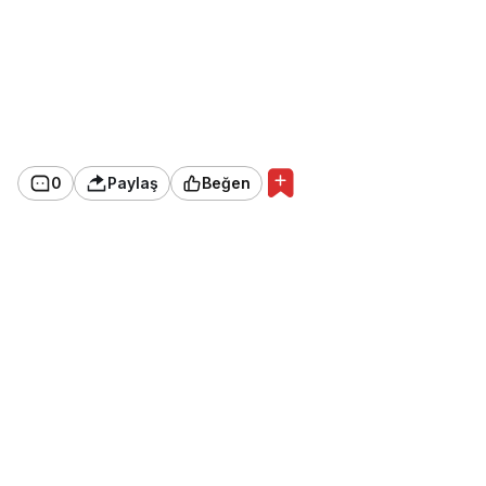
0
Paylaş
Beğen