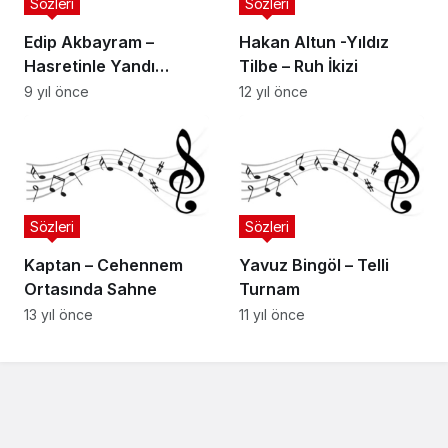
Sözleri
Sözleri
Edip Akbayram –
Hakan Altun -Yıldız
Hasretinle Yandı
Tilbe – Ruh İkizi
Gönlüm
9 yıl önce
12 yıl önce
Sözleri
Sözleri
Kaptan – Cehennem
Yavuz Bingöl – Telli
Ortasında Sahne
Turnam
13 yıl önce
11 yıl önce