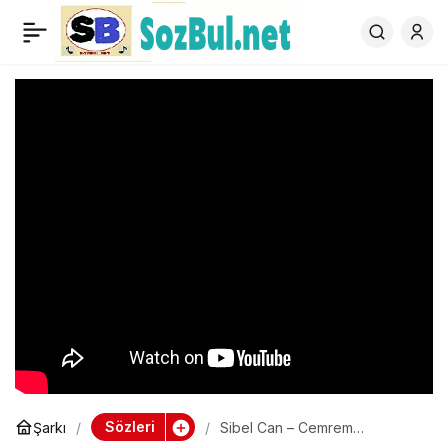
Sibel Can – Cemrem
0
Buralardan Gittin Gideli
Sözleri
Şarkı
Sibel Can – Cemrem
Buralardan Gittin Gideli