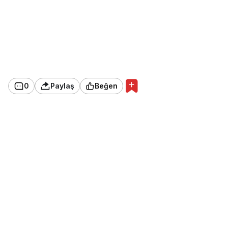
0
Paylaş
Beğen