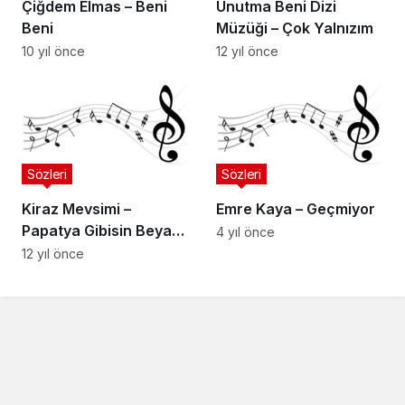
Çiğdem Elmas – Beni
Unutma Beni Dizi
Beni
Müzüği – Çok Yalnızım
10 yıl önce
12 yıl önce
Sözleri
Sözleri
Kiraz Mevsimi –
Emre Kaya – Geçmiyor
Papatya Gibisin Beyaz
4 yıl önce
Ve İnce
12 yıl önce