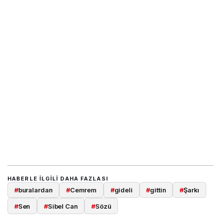
HABERLE ILGILI DAHA FAZLASI
#
buralardan
#
Cemrem
#
gideli
#
gittin
#
Şarkı
#
Sen
#
Sibel Can
#
Sözü