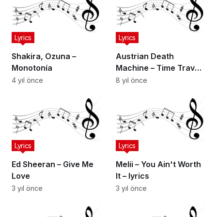
Lyrics
Lyrics
Shakira, Ozuna –
Austrian Death
Monotonía
Machine – Time Travel:
The Metallica
4 yıl önce
8 yıl önce
Conspiracy
Lyrics
Lyrics
Ed Sheeran – Give Me
Melii – You Ain't Worth
Love
It – lyrics
3 yıl önce
3 yıl önce