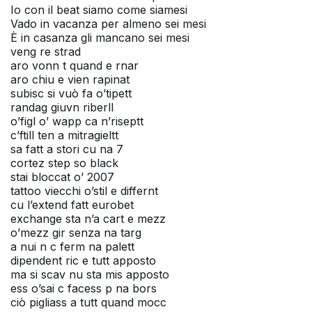
Io con il beat siamo come siamesi
Vado in vacanza per almeno sei mesi
È in casanza gli mancano sei mesi
veng re strad
aro vonn t quand e rnar
aro chiu e vien rapinat
subisc si vuò fa o’tipett
randag giuvn riberll
o’figl o’ wapp ca n’riseptt
c’ftill ten a mitragieltt
sa fatt a stori cu na 7
cortez step so black
stai bloccat o’ 2007
tattoo viecchi o’stil e differnt
cu l’extend fatt eurobet
exchange sta n’a cart e mezz
o’mezz gir senza na targ
a nui n c ferm na palett
dipendent ric e tutt apposto
ma si scav nu sta mis apposto
ess o’sai c facess p na bors
ciò pigliass a tutt quand mocc