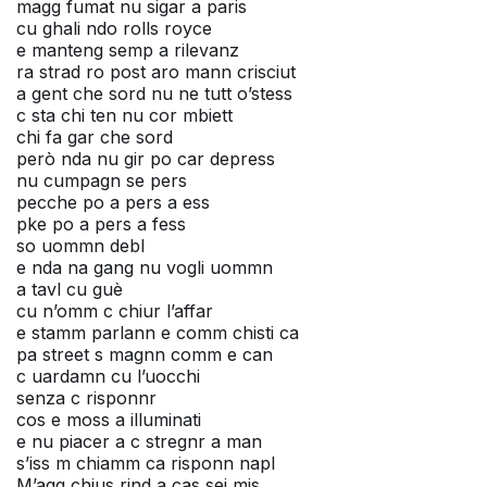
magg fumat nu sigar a paris
cu ghali ndo rolls royce
e manteng semp a rilevanz
ra strad ro post aro mann crisciut
a gent che sord nu ne tutt o’stess
c sta chi ten nu cor mbiett
chi fa gar che sord
però nda nu gir po car depress
nu cumpagn se pers
pecche po a pers a ess
pke po a pers a fess
so uommn debl
e nda na gang nu vogli uommn
a tavl cu guè
cu n’omm c chiur l’affar
e stamm parlann e comm chisti ca
pa street s magnn comm e can
c uardamn cu l’uocchi
senza c risponnr
cos e moss a illuminati
e nu piacer a c stregnr a man
s’iss m chiamm ca risponn napl
M’agg chius rind a cas sei mis