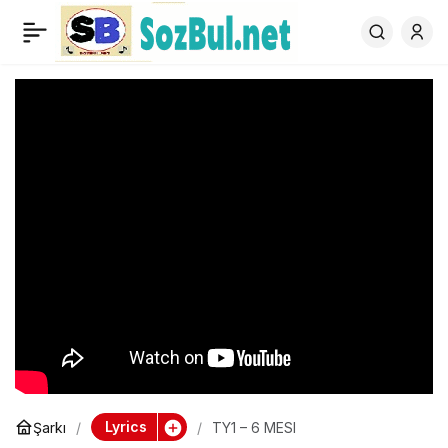
TY1 – 6 MESI
0
Lyrics
Şarkı
TY1 – 6 MESI