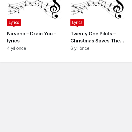
Lyrics
Lyrics
Nirvana – Drain You –
Twenty One Pilots –
lyrics
Christmas Saves The
Year
4 yıl önce
6 yıl önce