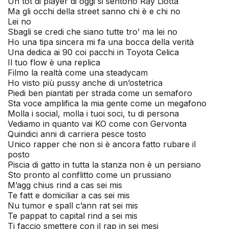
Un tot di player di oggi si sentono Ray Liotta
Ma gli occhi della street sanno chi è e chi no
Lei no
Sbagli se credi che siano tutte tro’ ma lei no
Ho una tipa sincera mi fa una bocca della verità
Una dedica ai 90 coi pacchi in Toyota Celica
Il tuo flow è una replica
Filmo la realtà come una steadycam
Ho visto più pussy anche di un’ostetrica
Piedi ben piantati per strada come un semaforo
Sta voce amplifica la mia gente come un megafono
Molla i social, molla i tuoi soci, tu di persona
Vediamo in quanto vai KO come con Gervonta
Quindici anni di carriera pesce tosto
Unico rapper che non si è ancora fatto rubare il
posto
Piscia di gatto in tutta la stanza non è un persiano
Sto pronto al conflitto come un prussiano
M’agg chius rind a cas sei mis
Te fatt e domiciliar a cas sei mis
Nu tumor e spall c’ann rat sei mis
Te pappat to capital rind a sei mis
Ti faccio smettere con il rap in sei mesi