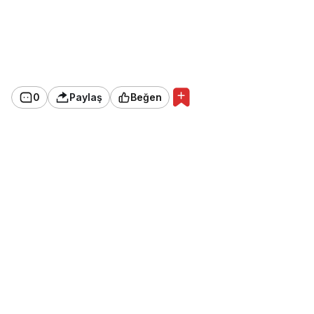
0
Paylaş
Beğen