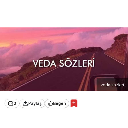
veda sözleri
0
Paylaş
Beğen