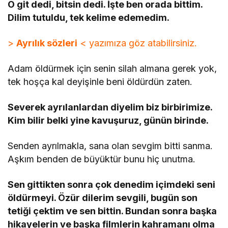
O git dedi, bitsin dedi. İşte ben orada bittim.
Dilim tutuldu, tek kelime edemedim.
>
Ayrılık sözleri
< yazımıza göz atabilirsiniz.
Adam öldürmek için senin silah almana gerek yok,
tek hoşça kal deyişinle beni öldürdün zaten.
Severek ayrılanlardan diyelim biz birbirimize.
Kim bilir belki yine kavuşuruz, günün birinde.
Senden ayrılmakla, sana olan sevgim bitti sanma.
Aşkım benden de büyüktür bunu hiç unutma.
Sen gittikten sonra çok denedim içimdeki seni
öldürmeyi. Özür dilerim sevgili, bugün son
tetiği çektim ve sen bittin. Bundan sonra başka
hikayelerin ve başka filmlerin kahramanı olma