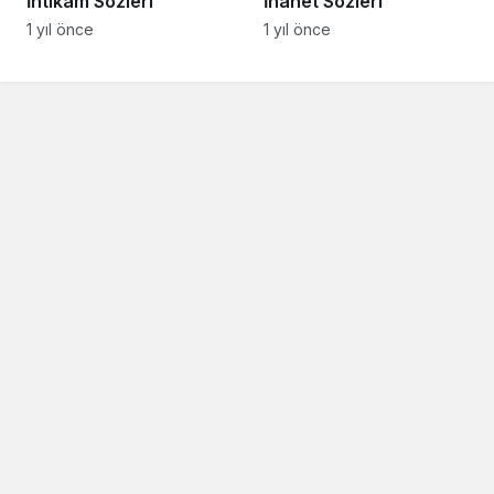
İntikam Sözleri
İhanet Sözleri
1 yıl önce
1 yıl önce