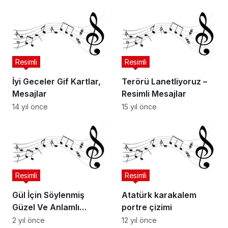
Resimli
Resimli
İyi Geceler Gif Kartlar,
Terörü Lanetliyoruz –
Mesajlar
Resimli Mesajlar
14 yıl önce
15 yıl önce
Resimli
Resimli
Gül İçin Söylenmiş
Atatürk karakalem
Güzel Ve Anlamlı
portre çizimi
Sözler
2 yıl önce
12 yıl önce