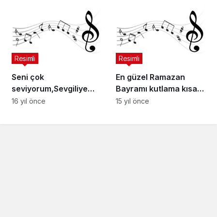
Resimli
Resimli
Seni çok
En güzel Ramazan
seviyorum,Sevgiliye
Bayramı kutlama kısa
Şiir,
mesajları sözleri
16 yıl önce
15 yıl önce