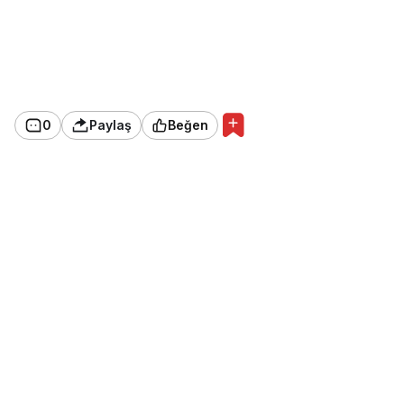
0
Paylaş
Beğen