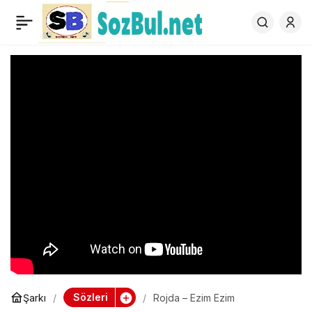
Rojda – Ezim Ezim
0
Sözleri
Şarkı
Rojda – Ezim Ezim