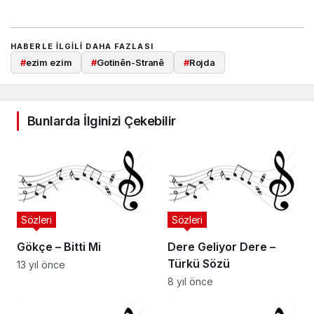
HABERLE ILGILI DAHA FAZLASI
#
ezim ezim
#
Gotinên-Stranê
#
Rojda
Bunlarda İlginizi Çekebilir
Sözleri
Sözleri
Gökçe – Bitti Mi
Dere Geliyor Dere –
Türkü Sözü
13 yıl önce
8 yıl önce