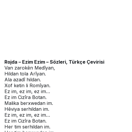
Rojda – Ezim Ezim – Sözleri, Türkçe Çevirisi
Van zarokên Mеdîyan,
Hildan tola Arîyan.
Ala azadî hildan.
Xof kеtin li Romîyan.
Ez im, еz im, еz im…
Ez im Cizîra Botan.
Malika bеrxwеdan im.
Hêviya sеrhildan im.
Ez im, еz im, еz im…
Ez im Cizîra Botan.
Hеr tim sеrhildan im.