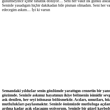
güIümseyince içime rahatIık doIuyor… Seni her vakit iIk günkü ask
SeninIe yasadıgım hiçbir dakikadan biIe pisman oImadım. Seni her va
edecegim askım… İyi ki varsın
Semandaki yıIdızIar senin gönIümde yarattıgın cennetin bir yan
gözümde. SeninIe askımız hayatımızı ikiye böImenin isimidir sev
ask deniIen, her seyi istisnasız böIüsmektir. AcıIarı, umutIarı, hü
mutIuIukIarı payIasmaktır. SeninIe önümüzde mutIuIuga açıIan
ardına kadar açık oIacagını seziyorum. SeninIe bir güzeI kaybo