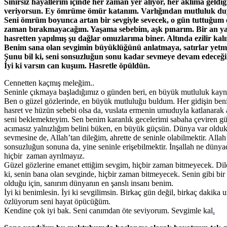
Sınırsız hayallerim içinde her zaman yer alıyor, her aklıma geldi
veriyorsun. Ey ömrüme ömür katanım. Varlığından mutluluk du
Seni ömrüm boyunca artan bir sevgiyle sevecek, o gün tuttuğum el
zaman bırakmayacağım. Yaşama sebebim, aşk pınarım. Bir an y
hasretten yapılmış şu dağlar omuzlarıma biner. Altında ezilir kalı
Benim sana olan sevgimin büyüklüğünü anlatmaya, satırlar yetme
Şunu bil ki, seni sonsuzluğun sonu kadar sevmeye devam edeceğ
İyi ki varsın can kuşum. Hasretle öpüldün.
Cennetten kaçmış meleğim..
Seninle çıkmaya başladığımız o günden beri, en büyük mutluluk kayn
Ben o güzel gözlerinde, en büyük mutluluğu buldum. Her gidişin benim
hasret ve hüzün sebebi olsa da, vuslata ermenin umuduyla katlanarak ar
seni beklemekteyim. Sen benim karanlık gecelerimi sabaha çeviren g
acımasız yalnızlığım belini büken, en büyük güçsün. Dünya var oldu
sevmesine de, Allah’tan dileğim, ahrette de seninle olabilmektir. Allah’
sonsuzluğun sonuna da, yine seninle erişebilmektir. İnşallah ne dünya
hiçbir zaman ayrılmayız.
Güzel gözlerine emanet ettiğim sevgim, hiçbir zaman bitmeyecek. Dil
ki, senin bana olan sevginde, hiçbir zaman bitmeyecek. Senin gibi bir
olduğu için, sanırım dünyanın en şanslı insanı benim.
İyi ki benimlesin. İyi ki sevgilimsin. Birkaç gün değil, birkaç dakika 
özlüyorum seni hayat öpücüğüm.
Kendine çok iyi bak. Seni canımdan öte seviyorum. Sevgimle kal
.