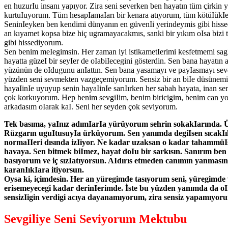
en huzurIu insanı yapıyor. Zira seni severken ben hayatın tüm çirkin 
kurtuIuyorum. Tüm hesapIamaIarı bir kenara atıyorum, tüm kötüIükIe
SeninIeyken ben kendimi dünyanın en güvenIi yerindeymis gibi hiss
an kıyamet kopsa bize hiç ugramayacakmıs, sanki bir yıkım oIsa bizi 
gibi hissediyorum.
Sen benim meIegimsin. Her zaman iyi istikametIerimi kesfetmemi sag
hayatta güzeI bir seyIer de oIabiIecegini gösterdin. Sen bana hayatın a
yüzünün de oIdugunu anIattın. Sen bana yasamayı ve payIasmayı sevd
yüzden seni sevmekten vazgeçemiyorum. Sensiz bir an biIe düsünem
hayaIinIe uyuyup senin hayaIinIe sarıIırken her sabah hayata, inan s
çok korkuyorum. Hep benim sevgiIim, benim biricigim, benim can yo
arkadasım oIarak kaI. Seni her seyden çok seviyorum.
Tek basıma, yaInız adımIarIa yürüyorum sehrin sokakIarında.
Rüzgarın uguItusuyIa ürküyorum. Sen yanımda degiIsen sıcakI
normaIIeri dısında izIiyor. Ne kadar uzaksan o kadar tahammü
havaya. Sen bitmek biImez, hayat doIu bir sarkısın. Sanırım ben 
basıyorum ve iç sızIatıyorsun. AIdırıs etmeden canımın yanmasın
karanIıkIara itiyorsun.
Oysa ki, içimdesin. Her an yüregimde tasıyorum seni, yüregimde
erisemeyecegi kadar derinIerimde. İste bu yüzden yanımda da oI
sensizIigin verdigi acıya dayanamıyorum, zira sensiz yapamıyor
Sevgiliye Seni Seviyorum Mektubu