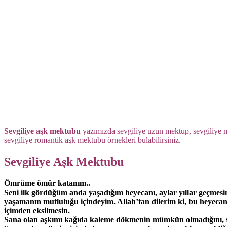
Sevgiliye aşk mektubu
yazımızda sevgiliye uzun mektup, sevgiliye
sevgiliye romantik aşk mektubu örnekleri bulabilirsiniz.
Sevgiliye Aşk Mektubu
Ömrüme ömür katanım..
Seni ilk gördüğüm anda yaşadığım heyecanı, aylar yıllar geçmes
yaşamanın mutluluğu içindeyim. Allah’tan dilerim ki, bu heyeca
içimden eksilmesin.
Sana olan aşkımı kağıda kaleme dökmenin mümkün olmadığını, s