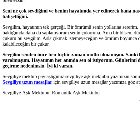
bilemezsin.
Seni ne çok sevdiğimi ve benim hayatımda yer edinerek bana nası
bahşettiğini.
Sevgilim, hayatımın tek gerçeği. Bir ömrümü senin yollarına sererim.
baktığımda daha da saplanıyorum senin çukuruna. Ama bir bilsen, dü
çukuru bu sevgilim. Asla çıkmak istemeyeceğim ve ömrüm boyunca d
kalabileceğim bir çukur.
Sevgilim senden önce ben hiçbir zaman mutlu olmamışım. Sanki 
varolmuşum. Hayatımın her anında sen ol istiyorum. Günlerimi 
geçirme nedenimsin. İyi ki varsın.
Sevgiliye mektup paylaştığımız sevgiliye aşk mektubu yazımızın sonu
Sevgiliye uzun mesajlar
için sevgiliye uzun mesajlar yazımıza göz ata
Sevgiliye Aşk Mektubu, Romantik Aşk Mektubu