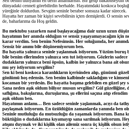
Sen benim dünyamın en derin anlamlarısın. Bir gelip bakabilseydin b
dünyadaki cenneti görebilirdin herhalde. Hayatımdaki koskoca boşluğ
yüreğinle doldurdun. Sevgim seninle beraber sonsuza kadar sürecek.
Hayatta her zaman bir kişiyi sevebilirsin içten demişlerdi. O sensin 
de, baharlarıma da Hoş geldin.
Bu mektubu yazarken nasıl başlayacağıma dair uzun uzun düş
hayatımın her anında olduğun ve sensiz yaşayamayacağım için n
karar verdim. Sen benim Nefesimsin. Her soluğumda, her anımd
Sensiz bir anımı bile düşünemiyorum ben.
Bu hayatta yalnızca seninle yaşlanmak istiyorum. Yüzüm buruş
bile benim ellerimden yalnızca sen tut istiyorum. Gözlerin sadece
dudakların yalnızca beni öpsün, kalbin ise yalnızca bana ait olsu
mu şey istiyorum sevgilim?
Sen ki beni koskoca karanlıkların içerisinden alıp, günümü güzell
gönlümü hoş edensin. Sen benim kalbimde sakladığım ve kimsen
kocaman bir yerdesin. Bu hayatta başıma gelebilen en güzel şey s
Sana neden aşık oldum biliyor musun sevgilim? Gül güzelliğine,
saflığına, bakışlarına, duruşlarına, şu ellerini saçına atıp efendim 
aşık oldum ben.
Hayatımın anlamı… Ben sadece seninle yaşlanmak, acıyı da tatlıy
paylaşmak istiyorum. En üzüldüğün zamanlarda yanında ben ol
Seninle mutluluğu da mutsuzluğu da yaşamak istiyorum. Bana k
büktüğün o dudaklarına kıyamayıp sana sarılmak istiyorum. He
atışını duymak ve iki kişilik olan ailemiz sonra üç kişilik olsun is