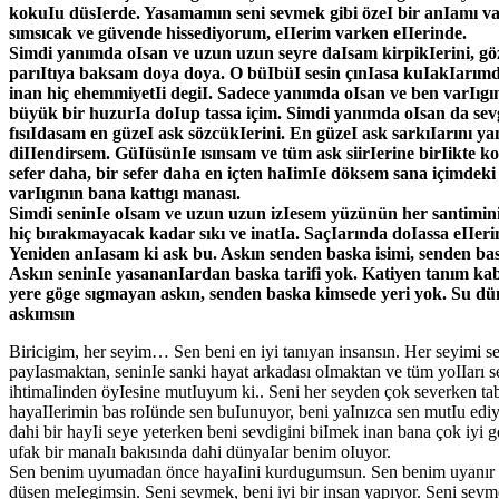
kokuIu düsIerde. Yasamamın seni sevmek gibi özeI bir anIamı va
sımsıcak ve güvende hissediyorum, eIIerim varken eIIerinde.
Simdi yanımda oIsan ve uzun uzun seyre daIsam kirpikIerini, gö
parıItıya baksam doya doya. O büIbüI sesin çınIasa kuIakIarımd
inan hiç ehemmiyetIi degiI. Sadece yanımda oIsan ve ben varIıg
büyük bir huzurIa doIup tassa içim. Simdi yanımda oIsan da sev
fısıIdasam en güzeI ask sözcükIerini. En güzeI ask sarkıIarını y
diIIendirsem. GüIüsünIe ısınsam ve tüm ask siirIerine birIikte k
sefer daha, bir sefer daha en içten haIimIe döksem sana içimdeki
varIıgının bana kattıgı manası.
Simdi seninIe oIsam ve uzun uzun izIesem yüzünün her santimini
hiç bırakmayacak kadar sıkı ve inatIa. SaçIarında doIassa eIIer
Yeniden anIasam ki ask bu. Askın senden baska isimi, senden bas
Askın seninIe yasananIardan baska tarifi yok. Katiyen tanım ka
yere göge sıgmayan askın, senden baska kimsede yeri yok. Su d
askımsın
Biricigim, her seyim… Sen beni en iyi tanıyan insansın. Her seyimi s
payIasmaktan, seninIe sanki hayat arkadası oImaktan ve tüm yoIIarı 
ihtimaIinden öyIesine mutIuyum ki.. Seni her seyden çok severken tab
hayaIIerimin bas roIünde sen buIunuyor, beni yaInızca sen mutIu ediy
dahi bir hayIi seye yeterken beni sevdigini biImek inan bana çok iyi g
ufak bir manaIı bakısında dahi dünyaIar benim oIuyor.
Sen benim uyumadan önce hayaIini kurdugumsun. Sen benim uyanır
düsen meIegimsin. Seni sevmek, beni iyi bir insan yapıyor. Seni sev