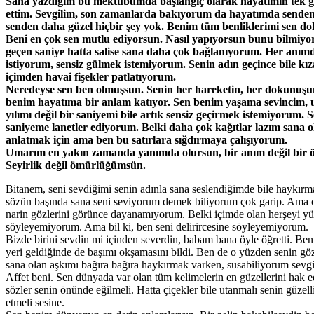
Sana yazdığım bu mektubumda başlangıç olarak hayatımın tek ger
ettim. Sevgilim, son zamanlarda bakıyorum da hayatımda senden
senden daha güzel hiçbir şey yok. Benim tüm benliklerimi sen d
Beni en çok sen mutlu ediyorsun. Nasıl yapıyorsun bunu bilmiy
geçen saniye hatta salise sana daha çok bağlanıyorum. Her anımd
istiyorum, sensiz gülmek istemiyorum. Senin adın geçince bile kı
içimden havai fişekler patlatıyorum.
Neredeyse sen ben olmuşsun. Senin her hareketin, her dokunuşun
benim hayatıma bir anlam katıyor. Sen benim yaşama sevincim, 
yılımı değil bir saniyemi bile artık sensiz geçirmek istemiyorum. 
saniyeme lanetler ediyorum. Belki daha çok kağıtlar lazım sana o
anlatmak için ama ben bu satırlara sığdırmaya çalışıyorum.
Umarım en yakın zamanda yanımda olursun, bir anım değil bir
Seyirlik değil ömürlüğümsün.
Bitanem, seni sevdiğimi senin adınla sana seslendiğimde bile haykırm
sözün başında sana seni seviyorum demek biliyorum çok garip. Ama o 
narin gözlerini görünce dayanamıyorum. Belki içimde olan herşeyi y
söyleyemiyorum. Ama bil ki, ben seni delirircesine söyleyemiyorum.
Bizde birini sevdin mi içinden severdin, babam bana öyle öğretti. Ben
yeri geldiğinde de başımı okşamasını bildi. Ben de o yüzden senin gö
sana olan aşkımı bağıra bağıra haykırmak varken, susabiliyorum sevgi
Affet beni. Sen dünyada var olan tüm kelimelerin en güzellerini hak
sözler senin önünde eğilmeli. Hatta çiçekler bile utanmalı senin güzell
etmeli sesine.