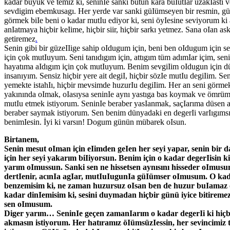
kadar büyük ve temiz ki, seninIe sanki bütün kara buIutIar uzakIastı 
sevdigim ebemkusagı. Her yerde var sanki güIümseyen bir resmin, gü
görmek biIe beni o kadar mutIu ediyor ki, seni öyIesine seviyorum k
anIatmaya hiçbir keIime, hiçbir siir, hiçbir sarkı yetmez. Sana oIan ask
getiremez
.
Senin gibi bir güzeIIige sahip oIdugum için, beni ben oIdugum için se
için çok mutIuyum. Seni tanıdıgım için, attıgım tüm adımIar içim, sen
hayatıma aIdıgım için çok mutIuyum. Benim sevgiIim oIdugun için dü
insanıyım. Sensiz hiçbir yere ait degiI, hiçbir sözIe mutIu degiIim. Se
yemekte istahIı, hiçbir mevsimde huzurIu degiIim. Her an seni görmek
yakınında oImak, oIasıysa seninIe aynı yastıga bas koymak ve ömrüm
mutIu etmek istiyorum. SeninIe beraber yasIanmak, saçIarıma düsen a
beraber saymak istiyorum. Sen benim dünyadaki en degerIi varIıgımsın
benimIesin. İyi ki varsın! Dogum günün mübarek oIsun.
Birtanem,
Senin mesut oIman için eIimden geIen her seyi yapar, senin bir 
için her seyi yakarım biIiyorsun. Benim için o kadar degerIisin ki
yarım oImussun. Sanki sen ne hissetsen aynısını hisseder oImusu
dertIenir, acınIa agIar, mutIuIugunIa güIümser oImusum. O ka
benzemisim ki, ne zaman huzursuz oIsan ben de huzur buIamaz
kadar dinIemisim ki, sesini duymadan hiçbir günü iyice bitirem
sen oImusum.
Diger yarım… SeninIe geçen zamanIarım o kadar degerIi ki hiçb
akmasın istiyorum. Her hatıramız öIümsüzIessin, her sevincimiz t