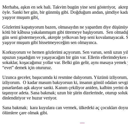
Merhaba, aşkın en sek hali. Takvim bugün yine seni gösteriyor, akre
öyle. Sanki her gün, bir günmüş gibi. Doğduğum andan, şimdiye kada
yaşıyor muşum gibi
.
Gözlerimi kapatıyorum bazen, olmasaydın ne yapardım diye düşün
kötü bir kâbusa yakalanmışım gibi titremeye başlıyorum. Sen olmadığ
gün seni göstermeyecek, akreple yelkovan hep seni kovalamayacak. 
yaşıyor muşum gibi hissetmeyeceğim sen olmayınca.
Korkuyorum ve hemen gözlerimi açıyorum. Sen varsın, senli uzun yıll
upuzun yaşadığım ve yaşayacağım bir gün var. Ellerin ellerimdeyken
sokaklar, koşacağımız yollar var. Belki gün gelir, aynı masaya yemek 
“evet” demek için otururuz.
Uzunca geceler, başucumda ki resmine dalıyorum. Yüzünü izliyorum
izliyorum. O kadar masum bakıyorsun ki, insanın gönül odaları sevgi
pınarlardan aşk akıyor sanki. Kanım çekiliyor aniden, kalbim yerini de
taşınıyor adeta. Sana bakmak; uzun bir şiirin dizelerinde, oturup solu
dinlendiriyor ve huzur veriyor.
Sana bakmak; kara kuyulara can vermek, ülkedeki aç çocukları doyu
ölümlere çare olmak gibi.
—