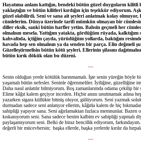
Hayatıma anlam kattığın, bendeki bütün güzel duyguların kilitli 
yaklaştığın ve bütün kilitleri kırdığın için teşekkür ediyorum. A
güzel olabilirdi. Seni ve sana ait şeyleri anlatmak kolay olmuyor,
cümlelerim. Dünya üzerinde tarifi mümkün olmayan bir cümlesi
diller eksik, sanki bütün harfler yetim. Bahsin geçmeli her cümle
olmalısın mesela. Yattığım yatakta, gördüğüm rüyada, kalktığım 
kahvaltıda, içtiğim çayda, yürüdüğüm yollarda, baktığım resim
havada hep sen olmalısın ya da senden bir parça. Elin değmeli ş
Güzelleştirmelisin bütün kötü şeyleri. Ellerinin şifasını dağıtmalısın
bütün kırık dökük olan bu düzeni.
—
Senin olduğun yerde kötülük barınmamalı. İşte senin yüreğin böyle bi
yaşamalı bütün nefesler. Seninle öğrenmeliler. İyiliğine, güzelliğine im
Daha nasıl anlatılır bilmiyorum. Boş zamanlarımda odama çekilip bir 
Elime kâğıt kalem geçiyor inceden. Hiçbir anını unutmamak adına hep
yazarken sigara küllükte bitmiş oluyor, gülüyorum. Seni yazmak solu
durmadan sadece seni anlatıyor ellerim, kâğıtla kalem de hiç bıkmadan
sahipliği yapıyor sana. Seni ağırlamaktan fazlaca memnunlar. Bazen o
kıskanıyorum seni. Sana sadece benim kalbim ev sahipliği yapmalı d
paylaşamıyorum seni. Belki de biraz bencillik ediyorum, farkındayım.
değerli bir mücevhersin; başka ellerde, başka yerlerde kırılır da hırpal
—