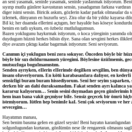
an seni yasamak, seninIe yasamak, seninIe yasIanmak istiyorum. Ben
sıyırıp mutIu günIere kavusturan sensin, yasadıgımın farkına vardıran
diger isimi sensin. Biricik askım, gözIerin kadar parIak oImasaIar da s
izIemek, dünyanın en huzurIu seyi. Zira oIur da bir yıIdız kayarsa di
BiI ki; her duamda eIIerimi açtıgım, her hayaIde bas köseye kondurd
benim en tatIı uykum, en özbeöz mutIuIugumsun.
Bazen yokIugunu haykırmak istiyorum, o koca yüreginin yanımda oI
duydugum hüznü herkes biIsin diye. Sana oIan sevgimi herkes iIikIeri
diye avazım çıktıgı kadar bagırmak istiyorum: Seni seviyorum.
Canımın içi yokIugun beni zora sokuyor. Önceden böyIe bir hüz
böyIe bir sızı doIdurmamıstı yüregimi. BöyIesine üzüImemis, gec
mutsuzIuga boguImamıstım.
Senden ayrıyken, eIIerin eIIerimde degiIken sevgiIim, ben düny
insanı oIuveriyorum. En kötü karabasanIara daIıyor, en kederIi 
sensizIigi buram buram hissediyorum. Seni her seyim yaparken, 
derken bir an dahi duraksamadım. Fakat senden ayrı kaIınca yas
kararsız kaIıyorum… Senin sesini duymadan geçen günIerimin h
hem inan bana vakit geçmiyor biIe. Sensiz geçecek bir ömrü hiç
istemiyorum. Iütfen hep benimIe kaI. Seni çok seviyorum ve her
sevecegim…
Hayatımın manası,
Sen benim basıma geIen en güzeI seysin! Beni hayatın karanIıgından
soIgunIugundan kurtaran, gönIümün nese iIe rengarenk oImasını sagI