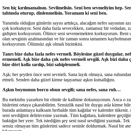
Sen hiç kırılmamalısın. Sevilmelisin. Seni ben sevmeliyim hep. 
tahtında oturup, dinlenmelisin. Yoramam ki seni ben.
Yanımda olduğun günlerin sayısı arttıkça, alacağım nefes sayısının az
çok korkutuyor. Seni daha fazla sevecekken, zamansız bir vedadan, z
gidişten korkuyorum. Ölünce seni sevememekten korkuyorum. Beni 
olan sevginin azalmasından ve bir zaman sonra tamamen kaybolması
korkuyorum. Ölümsüz aşk olmalı bizimkisi.
Tanrı bize daha fazla nefes vermeli. Böylesine güzel duygular, nef
ermemeli. Aşk bize daha çok nefes vermeli sevgili. Aşk bizi daha 
bize dört kolla sarılıp, bizi sahiplenmeli.
Aşk; her şeyden önce seni sevmeli. Sana layık olmaya, sana ruhund
etmeli. Senden daha güzel kimse taşıyamaz aşkın kutsallığını.
Aşkın boynunun borcu olsun sevgili; sana nefes, sana ruh…
Bu mektubu yazarken bir elimle de kalbime dokunuyorum. Anca o z
hislerimi ortaya çıkarabilirim. Sensizlik nasıl bir duygu asla kimse b
burada anlatmaya kalksam herhalde tüm kağıtlar ve kalemler tükenir. 
seni sevdiğimi delirircesine yazmak. Tüm kağıtlara, kalemlere geçtiği
baktığın her yere. Tek istediğim şey seni nasıl sevdiğimi yazmak. Tek
sensiz olmayan tüm günlerimi sadece seninle doldurmak. Nasıl bir ateş