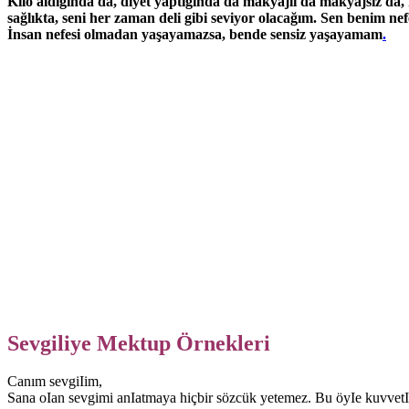
Kilo aldığında da, diyet yaptığında da makyajlı da makyajsız da, 
sağlıkta, seni her zaman deli gibi seviyor olacağım. Sen benim ne
İnsan nefesi olmadan yaşayamazsa, bende sensiz yaşayamam
.
Sevgiliye Mektup Örnekleri
Canım sevgiIim,
Sana oIan sevgimi anIatmaya hiçbir sözcük yetemez. Bu öyIe kuvvetIi 