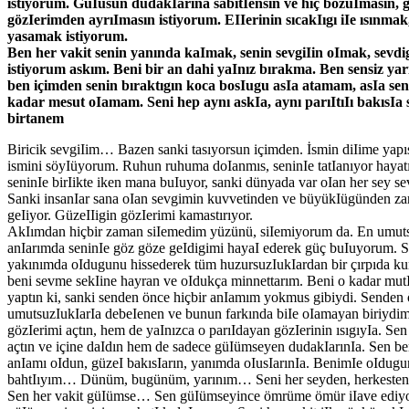
istiyorum. GüIüsün dudakIarına sabitIensin ve hiç bozuImasın, 
gözIerimden ayrıImasın istiyorum. EIIerinin sıcakIıgı iIe ısınmak
yasamak istiyorum.
Ben her vakit senin yanında kaImak, senin sevgiIin oImak, sevd
istiyorum askım. Beni bir an dahi yaInız bırakma. Ben sensiz yar
ben içimden senin bıraktıgın koca bosIugu asIa atamam, asIa se
kadar mesut oIamam. Seni hep aynı askIa, aynı parıItıIı bakısIa
birtanem
Biricik sevgiIim… Bazen sanki tasıyorsun içimden. İsmin diIime yapı
ismini söyIüyorum. Ruhun ruhuma doIanmıs, seninIe tatIanıyor haya
seninIe birIikte iken mana buIuyor, sanki dünyada var oIan her sey sev
Sanki insanIar sana oIan sevgimin kuvvetinden ve büyükIügünden zar
geIiyor. GüzeIIigin gözIerimi kamastırıyor.
AkIımdan hiçbir zaman siIemedim yüzünü, siIemiyorum da. En umut
anIarımda seninIe göz göze geIdigimi hayaI ederek güç buIuyorum. 
yakınımda oIdugunu hissederek tüm huzursuzIukIardan bir çırpıda k
beni sevme sekIine hayran ve oIdukça minnettarım. Beni o kadar mutIu
yaptın ki, sanki senden önce hiçbir anIamım yokmus gibiydi. Senden
umutsuzIukIarIa debeIenen ve bunun farkında biIe oIamayan biriydi
gözIerimi açtın, hem de yaInızca o parıIdayan gözIerinin ısıgıyIa. Se
açtın ve içine daIdın hem de sadece güIümseyen dudakIarınIa. Sen b
anIamı oIdun, güzeI bakısIarın, yanımda oIusIarınIa. BenimIe oIdugu
bahtIıyım… Dünüm, bugünüm, yarınım… Seni her seyden, herkesten
Sen her vakit güIümse… Sen güIümseyince ömrüme ömür iIave ediyo