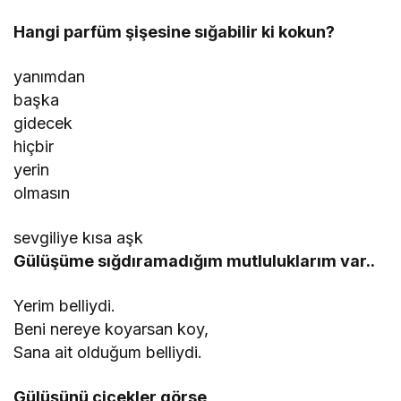
Hangi parfüm şişesine sığabilir ki kokun?
yanımdan
başka
gidecek
hiçbir
yerin
olmasın
sevgiliye kısa aşk
Gülüşüme sığdıramadığım mutluluklarım var..
Yerim belliydi.
Beni nereye koyarsan koy,
Sana ait olduğum belliydi.
Gülüşünü çiçekler görse