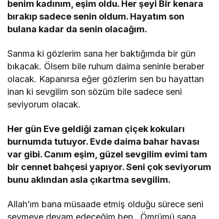
benim kadınım, eşim oldu. Her şeyi Bir kenara
bırakıp sadece senin oldum. Hayatım son
bulana kadar da senin olacağım.
Sanma ki gözlerim sana her baktığımda bir gün
bıkacak. Ölsem bile ruhum daima seninle beraber
olacak. Kapanırsa eğer gözlerim sen bu hayattan
inan ki sevgilim son sözüm bile sadece seni
seviyorum olacak.
Her gün Eve geldiği zaman çiçek kokuları
burnumda tutuyor. Evde daima bahar havası
var gibi. Canım eşim, güzel sevgilim evimi tam
bir cennet bahçesi yapıyor. Seni çok seviyorum
bunu aklından asla çıkartma sevgilim.
Allah’ım bana müsaade etmiş olduğu sürece seni
sevmeye devam edeceğim ben. Ömrümü sana