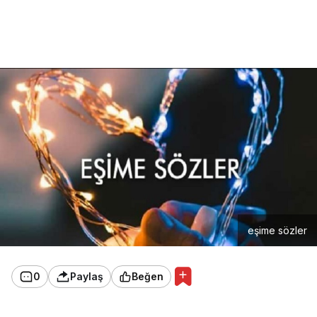
eşime sözler
0
Paylaş
Beğen